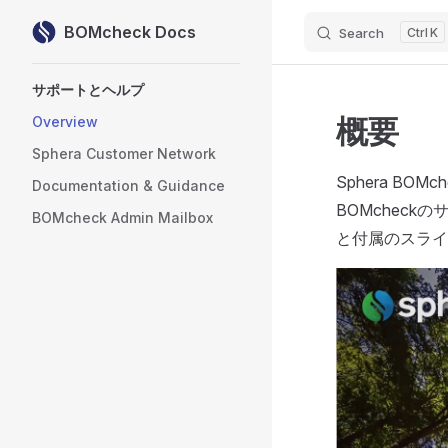
BOMcheck Docs
Search
K
Skip to content
Sidebar Navigation
サポートとヘルプ
概要
Overview
Sphera Customer Network
Sphera B
Documentation & Guidance
BOMchec
BOMcheck Admin Mailbox
と付属のスライ