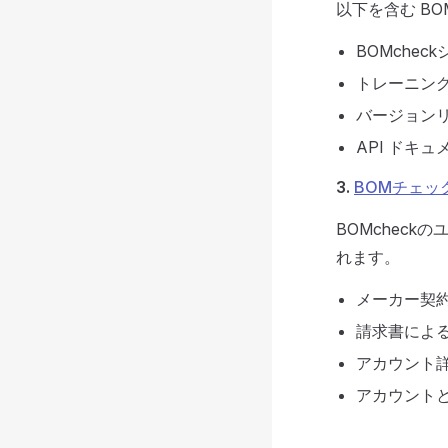
以下を含む BO
BOMche
トレーニン
バージョン
API ドキ
3.
BOMチェッ
BOMchec
れます。
メーカー契
請求書によ
アカウント
アカウント